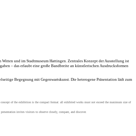
Witten und im Stadtmuseum Hattingen. Zentrales Konzept der Ausstellung ist
orgaben – das erlaubt eine große Bandbreite an künstlerischen Ausdrucksformen
vielseitige Begegnung mit Gegenwartskunst. Die heterogene Präsentation lädt zum
concept of the exhibition is the compact format: all exhibited works must not exceed the maximum size of
presentation invites visitors to observe closely, compare, and discover.