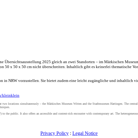
 Übersichtsausstellung 2025 gleich an zwei Standorten – im Märkischen Museum 
on 50 x 50 x 50 cm nicht überschreiten. Inhaltlich gibt es keinerlei thematische V
ion in NRW vorzustellen. Sie bietet zudem eine leicht zugängliche und inhaltlich 
/kleinklein
 at two locations simultaneously – the Märkisches Museum Witten and the Stadtmuseum Hattingen. The central 
chniques.
to the public. It also offers an accessible and content-rich encounter with contemporary art. The heterogeneous 
Privacy Policy
:
Legal Notice