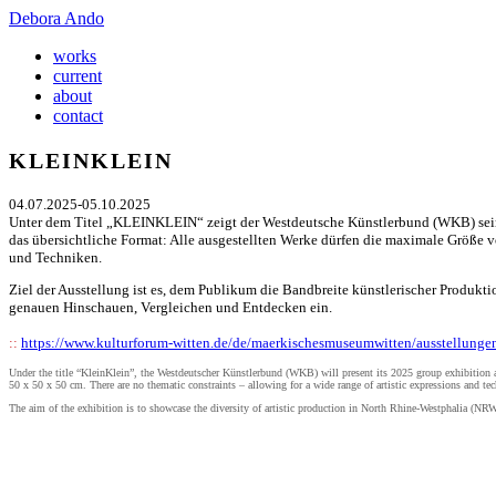
Debora Ando
works
current
about
contact
KLEINKLEIN
04.07.2025-05.10.2025
Unter dem Titel „KLEINKLEIN“ zeigt der Westdeutsche Künstlerbund (WKB) seine
das übersichtliche Format: Alle ausgestellten Werke dürfen die maximale Größe v
und Techniken.
Ziel der Ausstellung ist es, dem Publikum die Bandbreite künstlerischer Produkt
genauen Hinschauen, Vergleichen und Entdecken ein.
::
https://www.kulturforum-witten.de/de/maerkischesmuseumwitten/ausstellungen
Under the title “KleinKlein”, the Westdeutscher Künstlerbund (WKB) will present its 2025 group exhibition
50 x 50 x 50 cm. There are no thematic constraints – allowing for a wide range of artistic expressions and te
The aim of the exhibition is to showcase the diversity of artistic production in North Rhine-Westphalia (NRW) 