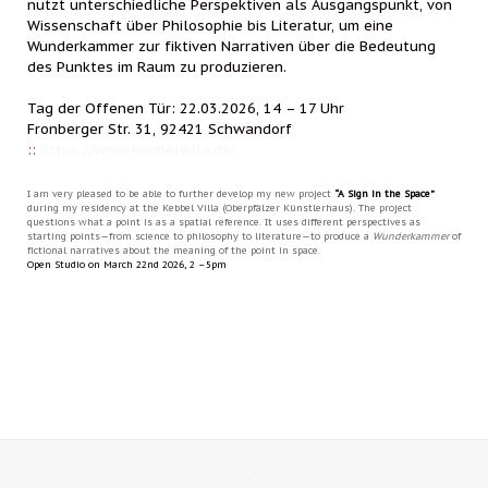
nutzt unterschiedliche Perspektiven als Ausgangspunkt, von
Wissenschaft über Philosophie bis Literatur, um eine
Wunderkammer zur fiktiven Narrativen über die Bedeutung
des Punktes im Raum zu produzieren.
Tag der Offenen Tür: 22.03.2026, 14 – 17 Uhr
Fronberger Str. 31, 92421 Schwandorf
::
https://www.kebbelvilla.de/
I am very pleased to be able to further develop my new project
“A Sign in the Space”
during my residency at the Kebbel Villa (Oberpfälzer Künstlerhaus). The project
questions what a point is as a spatial reference. It uses different perspectives as
starting points—from science to philosophy to literature—to produce a
Wunderkammer
of
fictional narratives about the meaning of the point in space.
Open Studio on March 22nd 2026, 2 –5pm
Privacy Policy
:
Legal Notice