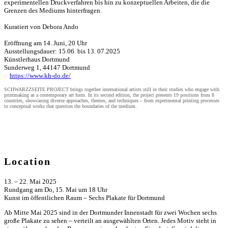
experimentellen Druckverfahren bis hin zu konzeptuellen Arbeiten, die die
Grenzen des Mediums hinterfragen.
Kuratiert von Debora Ando
Eröffnung am 14. Juni, 20 Uhr
Ausstellungsdauer: 15.06. bis 13. 07.2025
Künstlerhaus Dortmund
Sunderweg 1, 44147 Dortmund
::
https://www.kh-do.de/
SCHWARZZSEITE PROJECT brings together international artists still in their studies who engage with
printmaking as a contemporary art form. In its second edition, the project presents 19 positions from 8
countries, showcasing diverse approaches, themes, and techniques – from experimental printing processes
to conceptual works that question the boundaries of the medium.
Location
13. – 22. Mai 2025
Rundgang am Do, 15. Mai um 18 Uhr
Kunst im öffentlichen Raum – Sechs Plakate für Dortmund
Ab Mitte Mai 2025 sind in der Dortmunder Innenstadt für zwei Wochen sechs
große Plakate zu sehen – verteilt an ausgewählten Orten. Jedes Motiv steht in