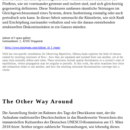
Fließens, wie sie voreinander getrennt und isoliert sind, und sich gleichzeitig
gegenseitig definieren. Diese Strukturen umfassen räumliche Störungen im
Gleichgewichtszustand eines Systems, deren Ausbreitung einmalig oder auch
periodisch sein kann. In dieser Arbeit untersucht die Künstlerin, wie sich Kraft
und Erschöpfung zueinander verhalten und wie die daraus entstehenden
strukturellen Diskontinuitäten in ein Ganzes münden.
infront of f space gallery
Gertrundenstr. 1, 42105 Wuppertal
::
https://www.instagram.com/infront_of_f_space/
With her site-specific installation
On Observing Repetition
, Debora Ando explores the field of tension
created by recurring structures of flow—how they are separated and isolated from one another, yet at the
same time mutually define each other. These structures include spatial disturbances in a system’s state of
equilibrium, whose propagation may be singular or periodic. In this work, the artist examines how force
and exhaustion relate to one another, and how the resulting structural discontinuities converge into a
whole.
The Other Way Around
Die Ausstellung findet im Rahmen des Tags der Druckkunst statt, der die
Aufnahme traditioneller Drucktechniken in das Bundesweite Verzeichnis des
immateriellen Kulturerbes der Deutschen UNESCO-Kommission am 15. März
2018 feiert. Seither zeigen zahlreiche Veranstaltungen, wie lebendig dieses