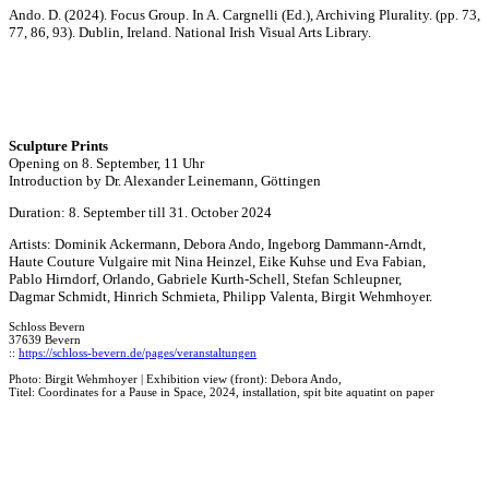
Ando. D. (2024). Focus Group. In A. Cargnelli (Ed.), Archiving Plurality. (pp. 73,
77, 86, 93). Dublin, Ireland. National Irish Visual Arts Library.
Sculpture Prints
Opening on 8. September, 11 Uhr
Introduction by Dr. Alexander Leinemann, Göttingen
Duration: 8. September till 31. October 2024
Artists: Dominik Ackermann, Debora Ando, Ingeborg Dammann-Arndt,
Haute Couture Vulgaire mit Nina Heinzel, Eike Kuhse und Eva Fabian,
Pablo Hirndorf, Orlando, Gabriele Kurth-Schell, Stefan Schleupner,
Dagmar Schmidt, Hinrich Schmieta, Philipp Valenta, Birgit Wehmhoyer.
Schloss Bevern
37639 Bevern
::
https://schloss-bevern.de/pages/veranstaltungen
Photo: Birgit Wehmhoyer | Exhibition view (front): Debora Ando,
Titel: Coordinates for a Pause in Space, 2024, installation, spit bite aquatint on paper