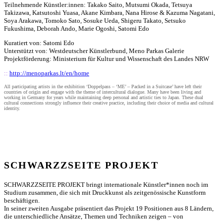
Teilnehmende Künstler:innen: Takako Saito, Mutsumi Okada, Tetsuya
Takizawa, Katsutoshi Yuasa, Akane Kimbara, Nana Hirose & Kazuma Nagatani,
Soya Arakawa, Tomoko Sato, Sosuke Ueda, Shigeru Takato, Setsuko
Fukushima, Deborah Ando, Marie Ogoshi, Satomi Edo
Kuratiert von: Satomi Edo
Unterstützt von: Westdeutscher Künstlerbund, Meno Parkas Galerie
Projektförderung: Ministerium für Kultur und Wissenschaft des Landes NRW
::
http://menoparkas.lt/en/home
All participating artists in the exhibition ‘Doppelpass – ‘ME’ – Packed in a Suitcase’ have left their
countries of origin and engage with the theme of intercultural dialogue. Many have been living and
working in Germany for years while maintaining deep personal and artistic ties to Japan. These dual
cultural connections strongly influence their creative practice, including their choice of media and cultural
identity.
SCHWARZZSEITE PROJEKT
SCHWARZZSEITE PROJEKT bringt internationale Künstler*innen noch im
Studium zusammen, die sich mit Druckkunst als zeitgenössische Kunstform
beschäftigen.
In seiner zweiten Ausgabe präsentiert das Projekt 19 Positionen aus 8 Ländern,
die unterschiedliche Ansätze, Themen und Techniken zeigen – von