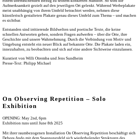
einem überraschenden Bezug zu seinem konkreten Standort. So wird die
Aufmerksamkeit gezielt auf den jeweiligen Ort gelenkt. Während Werbeplakate
meist unabhängig von ihrem Umfeld betrachtet werden, nehmen diese
künstlerisch gestalteten Plakate genau dieses Umfeld zum Thema – und machen
es sichtbar.
Entstanden sind irritierende Bildwelten und poetische Texte, die keine
schnellen Antworten geben, sondern Fragen aufwerfen – über die Orte, ihre
Geschichte und unsere Wahrnehmung. Durch die Verbindung von Motiv und
Umgebung entsteht ein neuer Blick auf bekannte Orte. Die Plakate laden ein,
innezuhalten, zu beobachten und sich auf eine andere Sichtweise einzulassen.
Kuratiert von Willi Otremba und Jens Sundheim
Presse-Text: Philipp Michael
On Observing Repetition – Solo
Exhibition
OPENING: May 2nd, 6pm
Exhibition runs until June 8th 2025
Mit ihrer raumbezogenen Installation On Observing Repetition beschäftigt sich
Debora Ando mit dem Spannungsfeld sich wiederholender Strukturen des